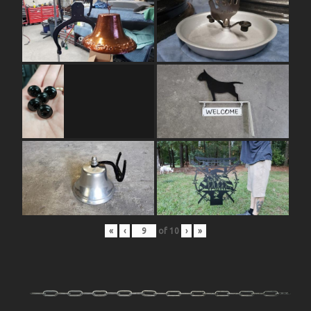
«
‹
of
10
›
»