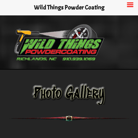
Skip
Wild Things Powder Coating
to
main
content