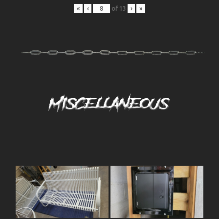
«
‹
of
13
›
»