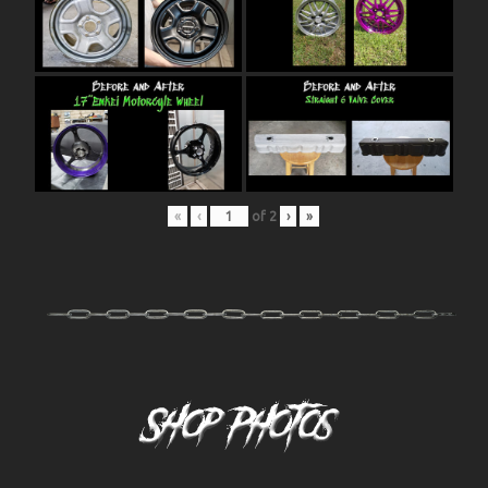
«
‹
of
2
›
»