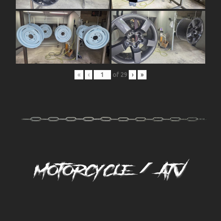
«
‹
of
29
›
»