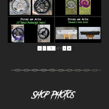
«
‹
of
2
›
»