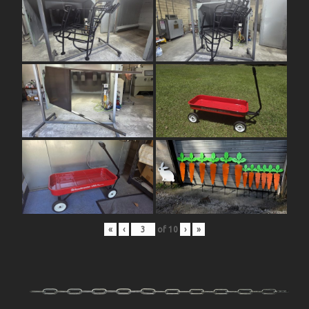
«
‹
of
10
›
»