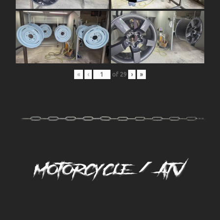
«
‹
of
29
›
»