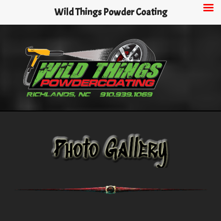
Skip
Wild Things Powder Coating
to
main
content