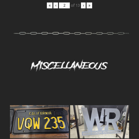
«
‹
of
13
›
»