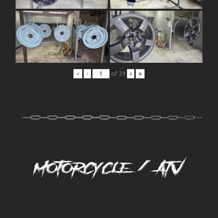
«
‹
of
29
›
»