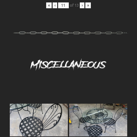
«
‹
of
13
›
»