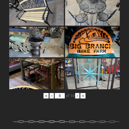
«
‹
of
10
›
»