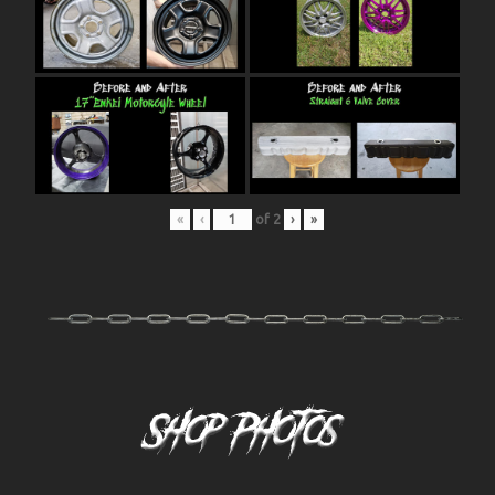
«
‹
of
2
›
»