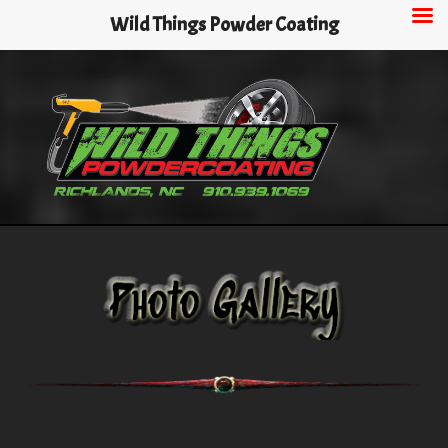
Skip
Wild Things Powder Coating
to
main
content