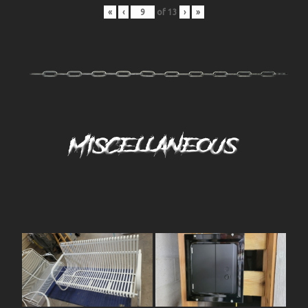
«
‹
of
13
›
»