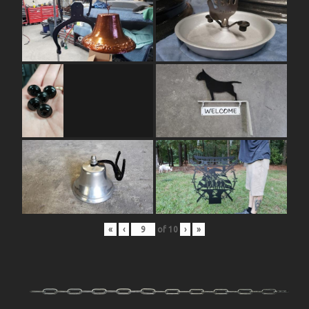
«
‹
of
10
›
»