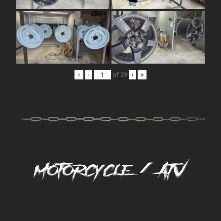
«
‹
of
29
›
»