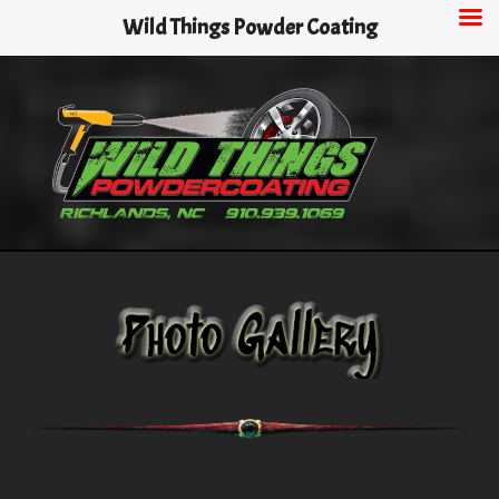
Skip
Wild Things Powder Coating
to
main
content