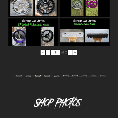
«
‹
of
2
›
»