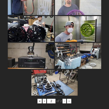
«
‹
of
2
›
»