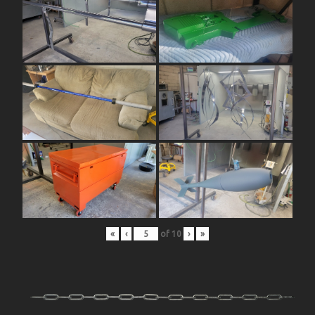
«
‹
of
10
›
»