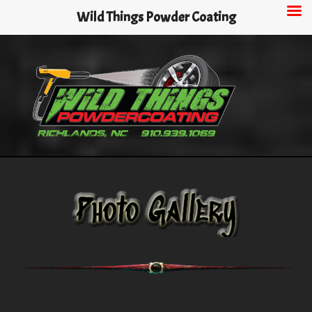
Skip
Wild Things Powder Coating
to
main
content