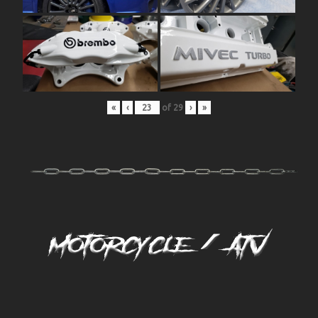
«
‹
of
29
›
»