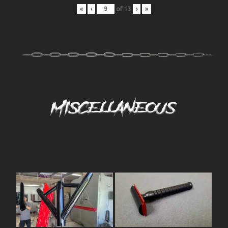
«
‹
of
13
›
»