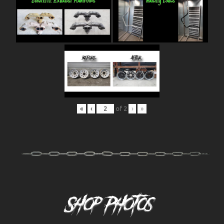
«
‹
of
2
›
»