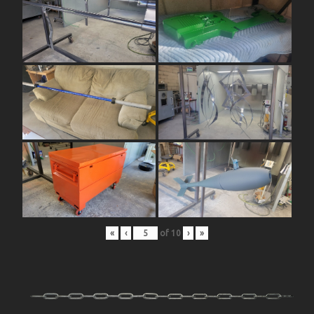
«
‹
of
10
›
»