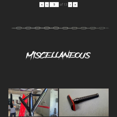
«
‹
of
13
›
»