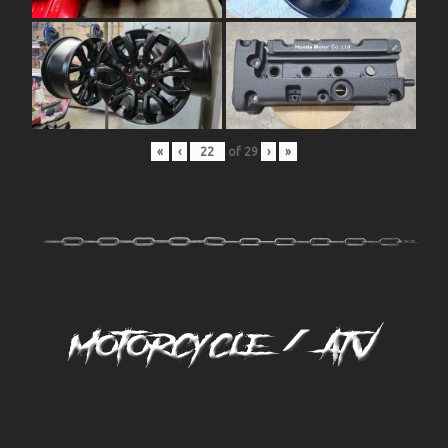
«
‹
of
29
›
»