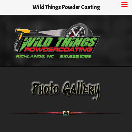
Skip
Wild Things Powder Coating
to
main
content