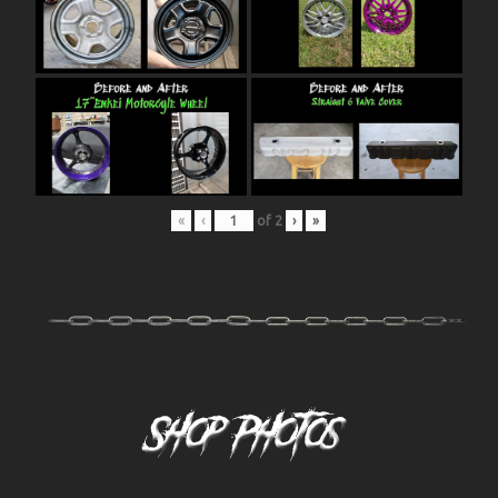
«
‹
of
2
›
»