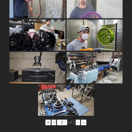
«
‹
of
2
›
»