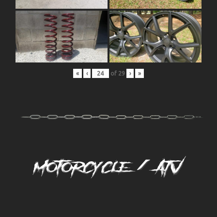
«
‹
of
29
›
»