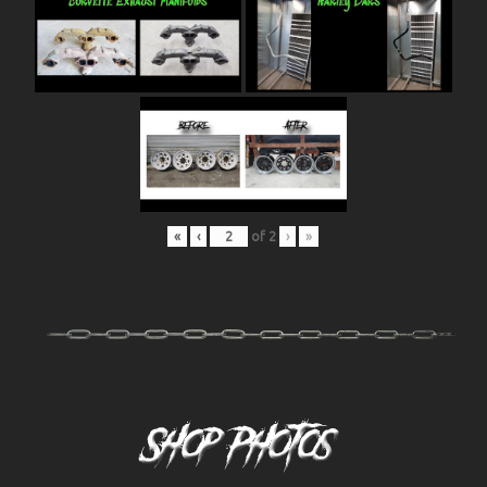
«
‹
of
2
›
»