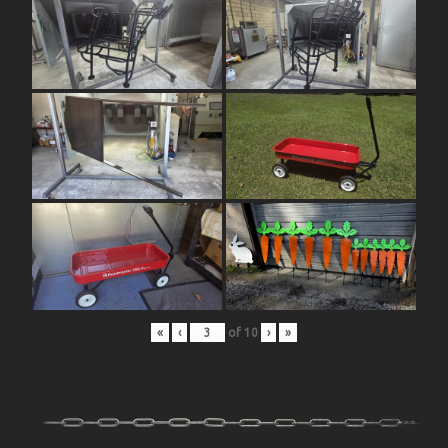
«
‹
of
10
›
»