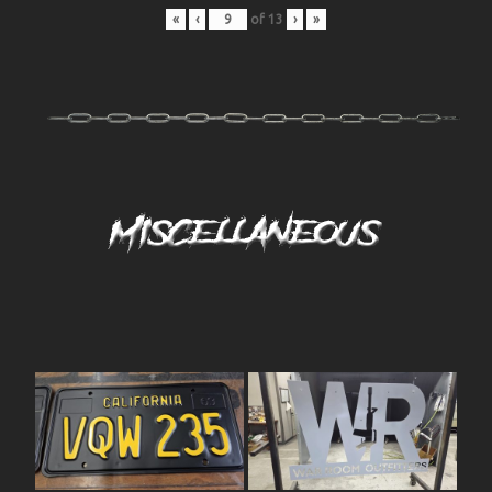
«
‹
of
13
›
»