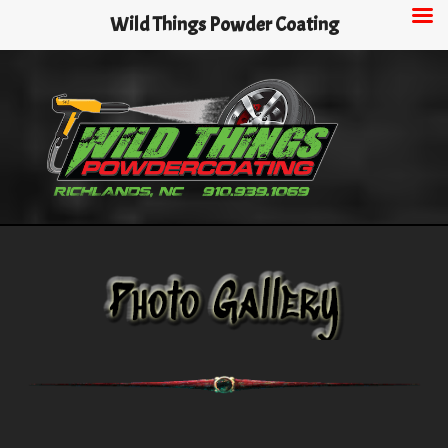
Skip
Wild Things Powder Coating
to
main
content