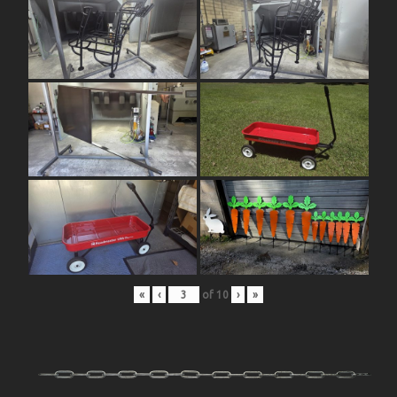
«
‹
of
10
›
»