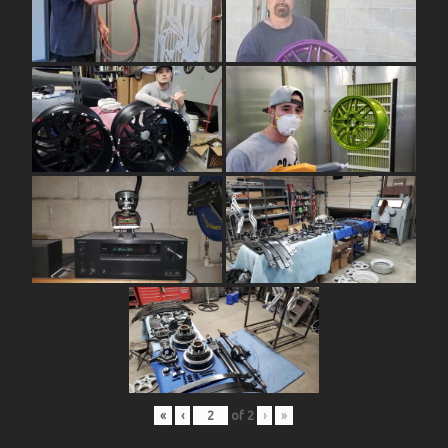
«
‹
of
2
›
»