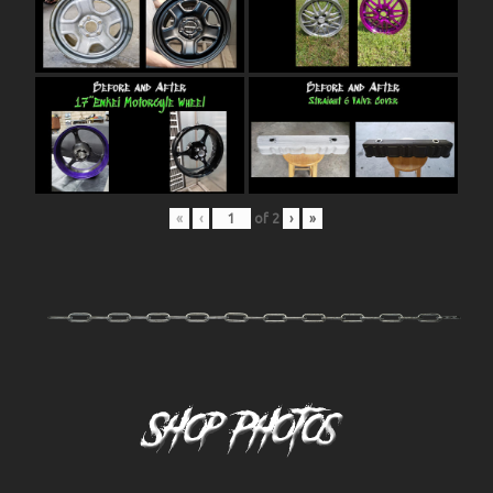
«
‹
of
2
›
»