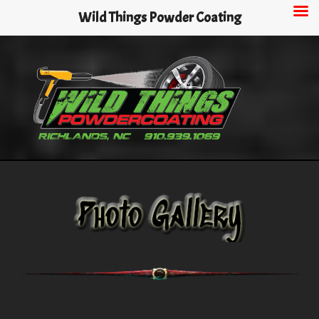
Skip
Wild Things Powder Coating
to
main
content