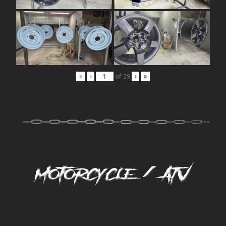
«
‹
of
29
›
»