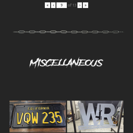
«
‹
of
13
›
»