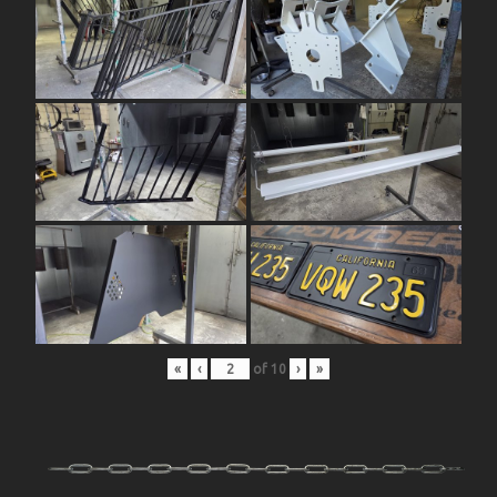
«
‹
of
10
›
»