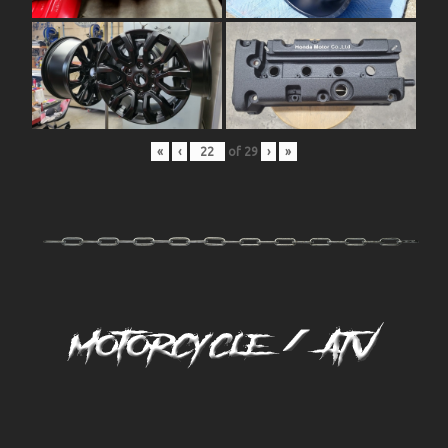
«
‹
of
29
›
»