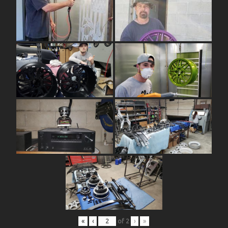
«
‹
of
2
›
»