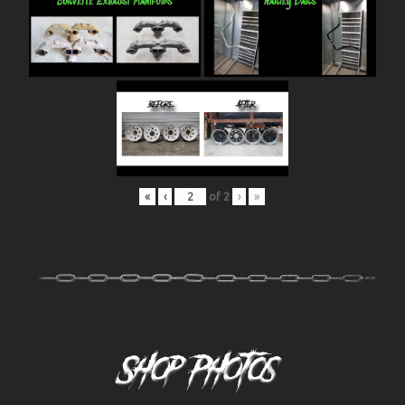
«
‹
of
2
›
»