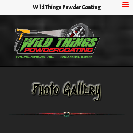
Skip
Wild Things Powder Coating
to
main
content