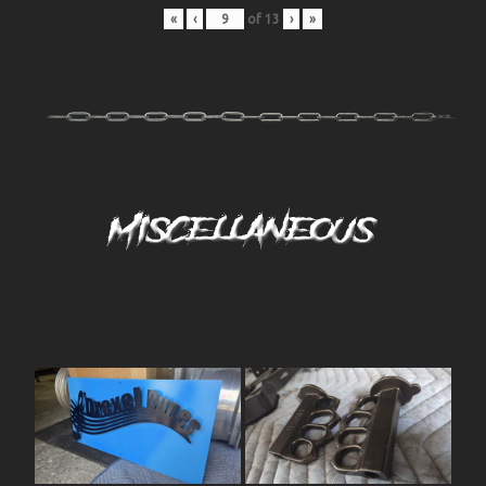
«
‹
of
13
›
»