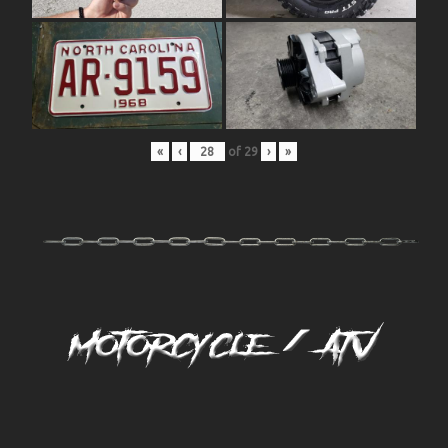
«
‹
of
29
›
»