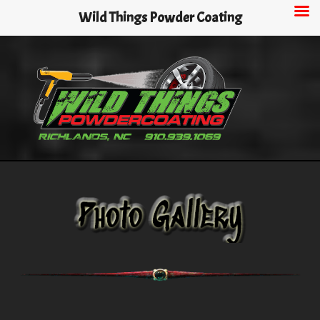
Skip
Wild Things Powder Coating
to
main
content