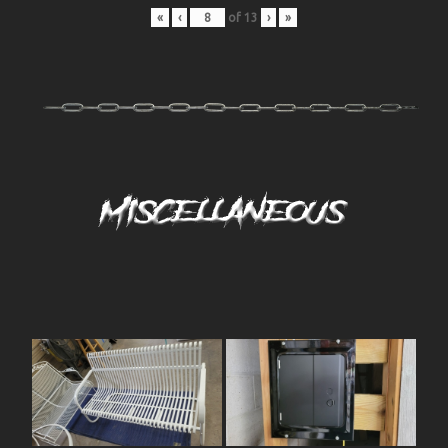
«
‹
of
13
›
»