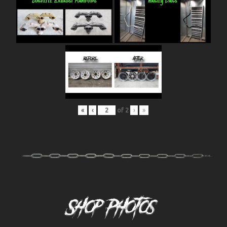
«
‹
of
2
›
»