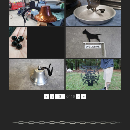
«
‹
of
10
›
»