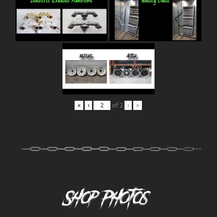
«
‹
of
2
›
»