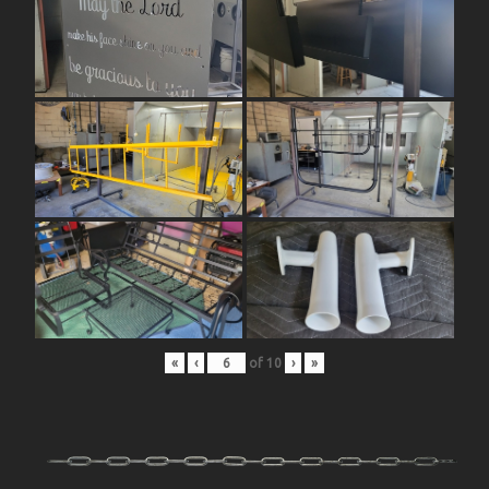
«
‹
of
10
›
»