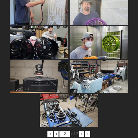
«
‹
of
2
›
»