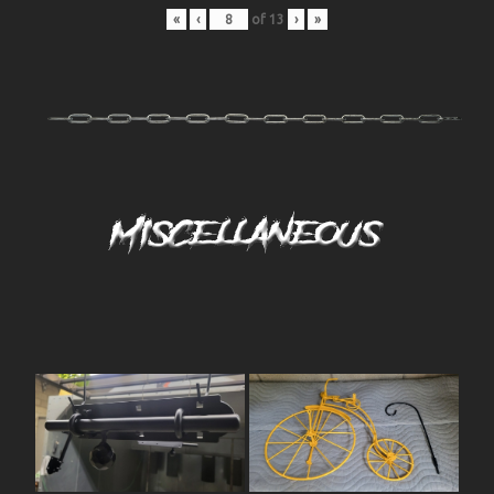
«
‹
of
13
›
»