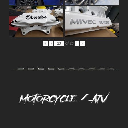
«
‹
of
29
›
»