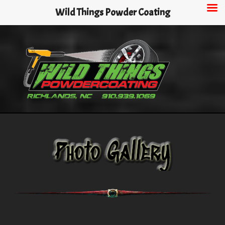
Skip
Wild Things Powder Coating
to
main
content