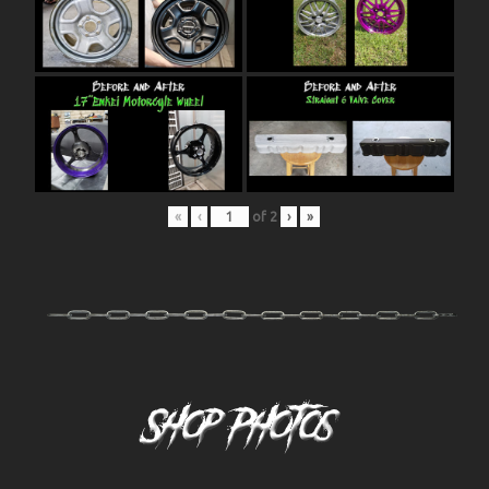
«
‹
of
2
›
»