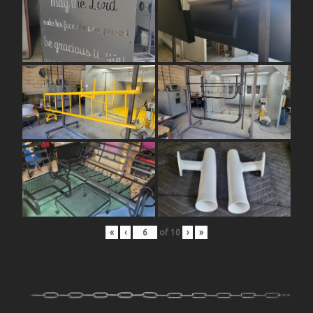
«
‹
of
10
›
»