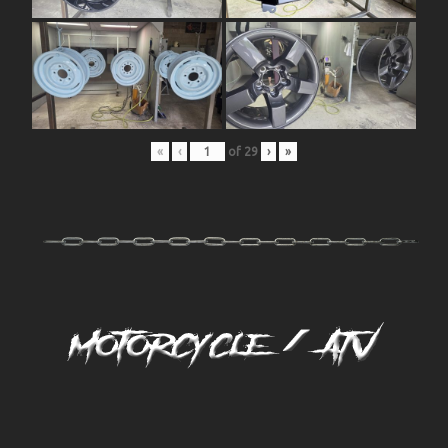
«
‹
of
29
›
»