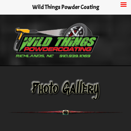
Skip
Wild Things Powder Coating
to
main
content