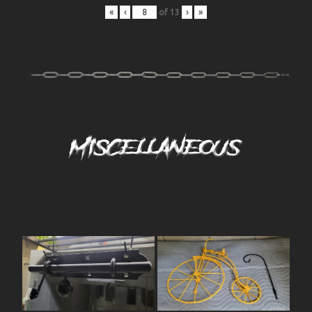
«
‹
of
13
›
»