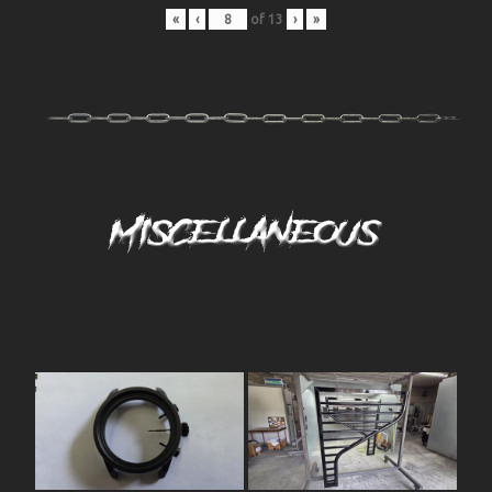
«
‹
of
13
›
»