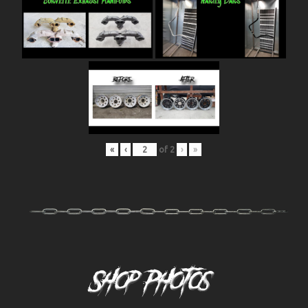
«
‹
of
2
›
»