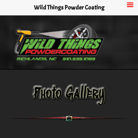
Skip
Wild Things Powder Coating
to
main
content