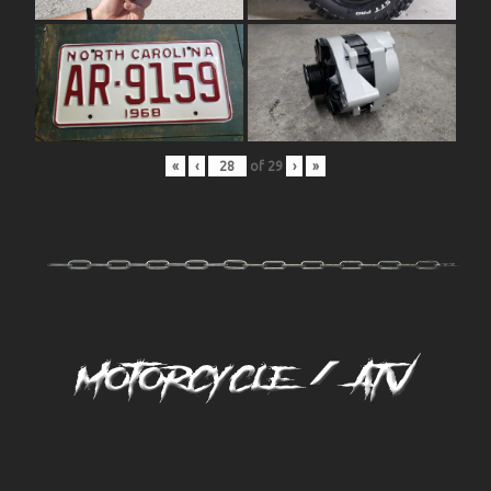
«
‹
of
29
›
»