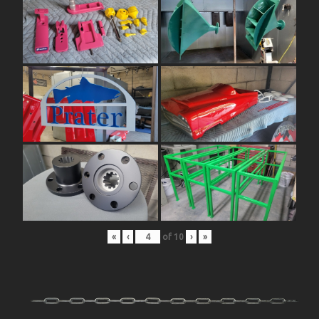
«
‹
of
10
›
»