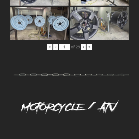
«
‹
of
29
›
»