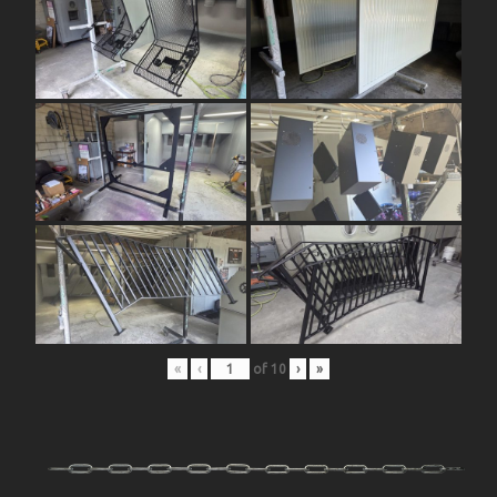
«
‹
of
10
›
»