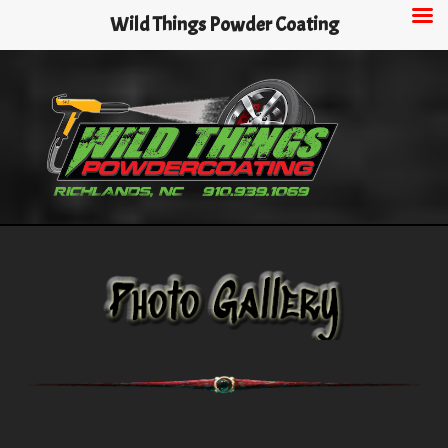
Skip
Wild Things Powder Coating
to
main
content