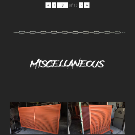
«
‹
of
13
›
»