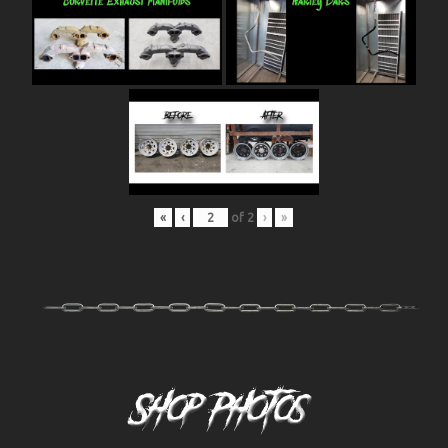
«
‹
of
2
›
»