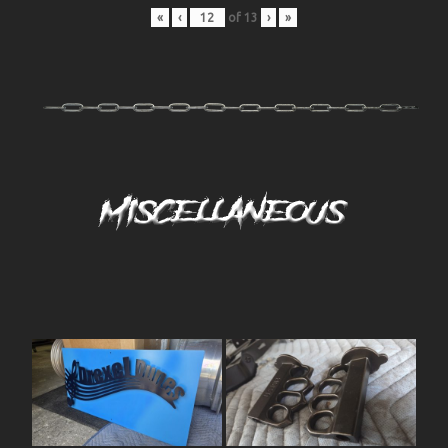
«
‹
of
13
›
»