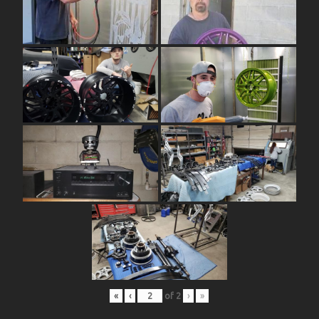
«
‹
of
2
›
»