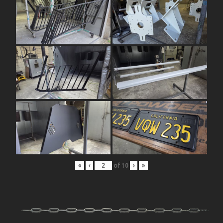
«
‹
of
10
›
»