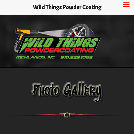
Skip
Wild Things Powder Coating
to
main
content