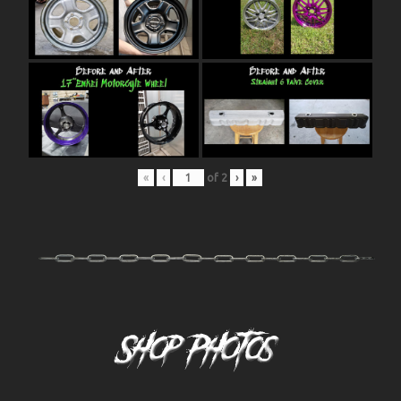
«
‹
of
2
›
»