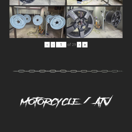
«
‹
of
29
›
»