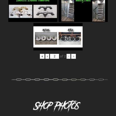
«
‹
of
2
›
»