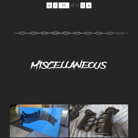
«
‹
of
13
›
»