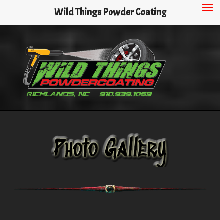
Skip
Wild Things Powder Coating
to
main
content