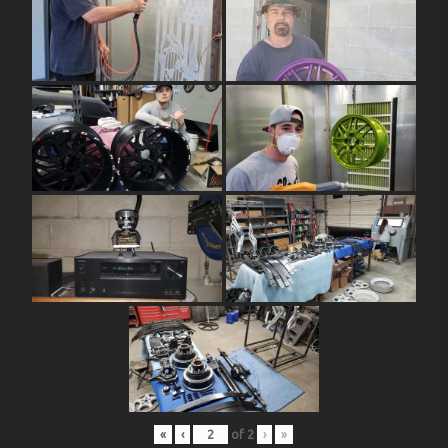
«
‹
of
2
›
»