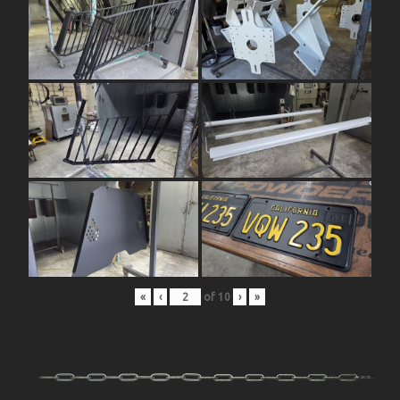
«
‹
of
10
›
»