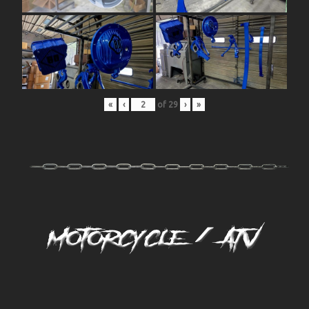
«
‹
of
29
›
»