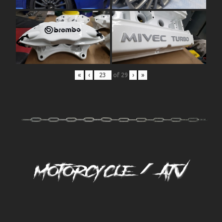
«
‹
of
29
›
»