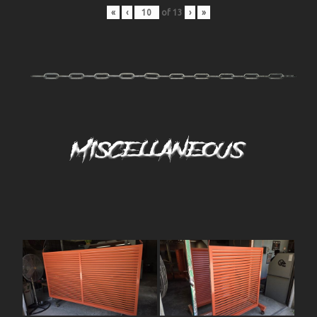
«
‹
of
13
›
»