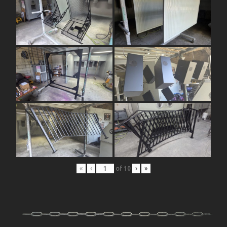
«
‹
of
10
›
»