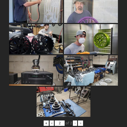
«
‹
of
2
›
»