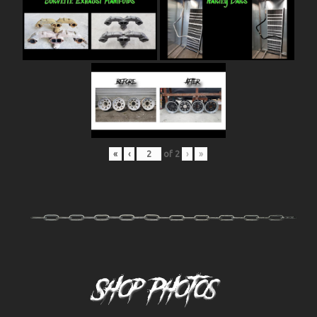
«
‹
of
2
›
»