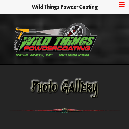
Skip
Wild Things Powder Coating
to
main
content