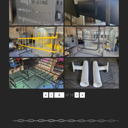
«
‹
of
10
›
»