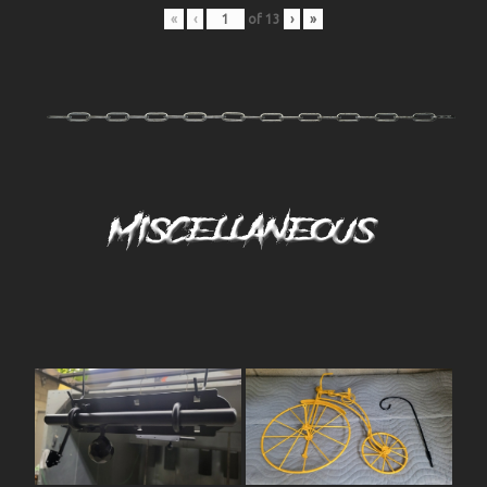
«
‹
of
13
›
»