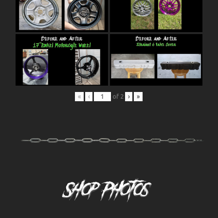
«
‹
of
2
›
»