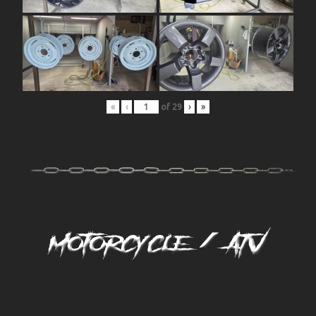
«
‹
of
29
›
»