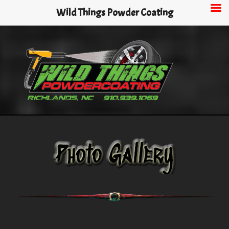
Skip
Wild Things Powder Coating
to
main
content