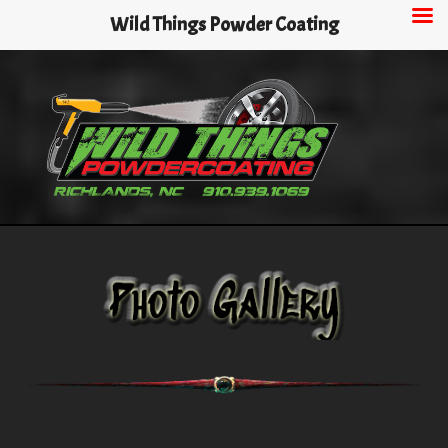
Skip
Wild Things Powder Coating
to
main
content