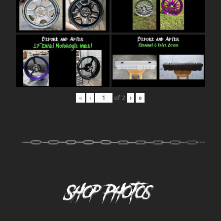
«
‹
of
2
›
»