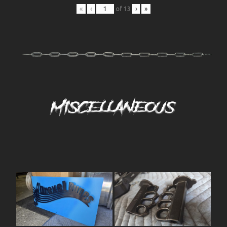
«
‹
of
13
›
»