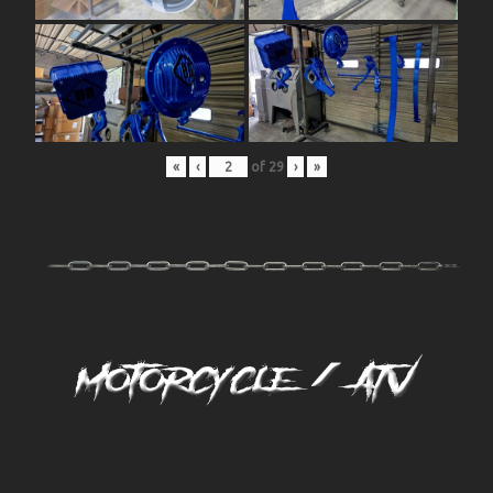
«
‹
of
29
›
»