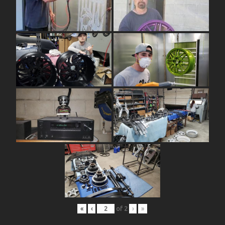
«
‹
of
2
›
»