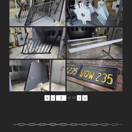
«
‹
of
10
›
»